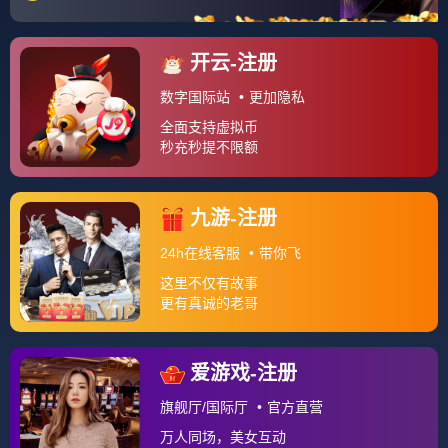
1 纽约尼克斯队在过去17年中更换了12位主教练，自2002