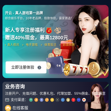
开云体育官方网站-关于里昂客场失利，球队遭遇困
境的信息
然后在周三亚冠联赛八分之一决赛次回合的比赛中，江苏苏
宁主场遭遇失利，被上港完成了双杀后，主帅崔龙洙也与球
队说了再见就在苏宁官方宣布崔龙洙下课后的第二天，国安
连夜宣布主帅何塞下课一个月内先后1比4主场惨败华夏幸福
客场1比5负于上港，接着又0比1不敌力帆，何塞不走人看
来也是不行了。
并且要知道，尤文输掉的这几场比赛，所遇到的对手并不是
足坛超级豪门，因为他们还没有遇上拜仁曼城皇马巴萨这样
的顶级强队，倘若遇上他们，想必尤文会遭遇更大比分失利
因此，这样的尤文拿什么去争夺欧冠呢造成如今的尤文陷入
如此困境的原因是多方面的，他们球队的主帅萨里的战术不
利是部分原因。