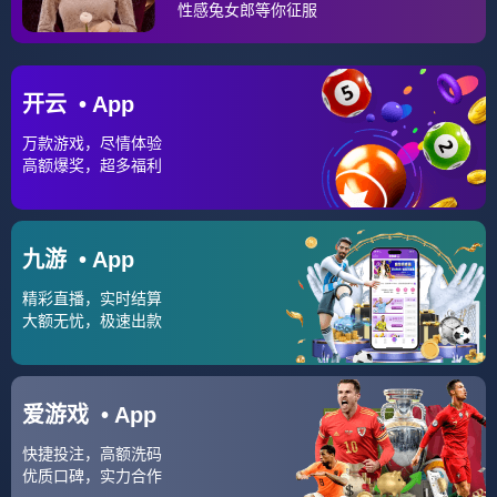
年起，只有三位主帅任期超过三年这一现象凸显了尼克斯队
的困境，自1999年多兰担任球队老板以来，尼克斯队的胜
率仅为41%，在所有球队中垫底2 这支球队遭受的关注度丝
毫不逊于其他豪门，尤其是在纽约麦迪逊广场花园，拥有最
挑剔的球迷和最尖锐的媒体尽管尼克斯队的战绩。
从2004年1月开始，积压了四年的抑郁开始爆发，球队以谁
都不曾预想到的速度开始反弹梅斯塔利亚素来是个堡垒，但
在旧将赫拉德的反戈一击下倒塌里亚索是瓦莱隆们的舞台，
却在小罗的桑巴下倾倒当瓦尔德斯冲着7万白色分子趾高气
昂地庆祝，当球队势不可挡的取得10连胜，从第12杀到第
2，压倒马德里完成。