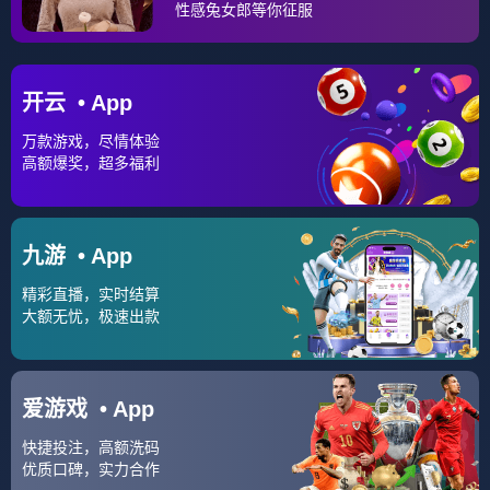
诺戈麦斯对即将到来的欧冠决赛发表了独特的见解他强调，
巴西前锋内马尔是一位不可小觑的天才，他的个人能力将对
决赛的走势产生决定性影响即将上演的巴黎与拜仁的冠军争
夺战，双方阵中都有如姆巴佩和莱万这样的进攻猛将然而，
努诺戈麦斯认为，在这场。