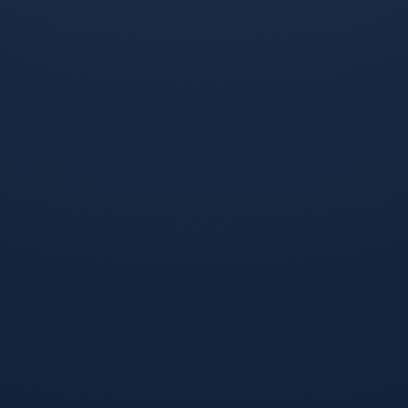
细节都可能决定最终的。
10、欧冠决赛即将上演，两支历史悠久的球队曼联与切尔
西，将争夺冠军荣耀曼联拥有强劲的进攻线，而切尔西则以
其坚固的防守著称比赛的胜负取决于双方在关键时刻的表现
从两队近期的表现来看，切尔西似乎更占优势他们拥有更为
稳固的防守体系，这在决赛这样重要的比赛中往往能起到关
键作用曼联则依靠快速的反击和前场球员的个人。
11、主场球队都取得了胜利然而，一旦比赛进入加时赛并最
终进入点球大战，主队往往无法保持优势，反而会遗憾地落
败这些数据揭示了一个有趣的趋势主场球队似乎在常规时间
内有明显的优势，但当比赛进入更为紧张的点球大战时，他
们却可能遭遇困境这无疑为未来的欧冠决赛增添了更多的悬
念。
12、在这段时间里，球迷们的心情随着比赛的进程而起伏半
决赛的第一回合和第二回合分别在不同的日子进行，为球队
和球迷提供了充足的时间来准备和恢复而在决赛前的最后一
周，所有的注意力都集中在了那场比赛上从半决赛到决赛，