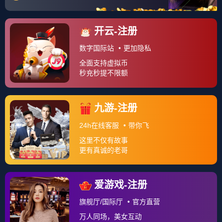
德里的挑战2 在首回合的比赛中，曼城以21的胜利获得了客
场优势，他们只需在次回合保持不败就能晋级八强而皇马则
必须要在客场赢得比赛才能继续他们的欧冠征程，这无疑给
皇马带来了巨。
4、据统计，21世纪以来的22场欧冠决赛中，有6场以点球
大战告终，但没有一支球队能在这类决战中连续获胜这些经
典对决中，拜仁慕尼黑AC米兰利物浦和曼联都曾经历过点
球大战的洗礼，其中拜仁和AC米兰分别在2001和2003年的
决赛中笑到了最后，而利物浦和切尔西则在紧张的点球大战
中上演了逆转和胜利的戏剧性。
5、5月20日凌晨2点45分，一场备受瞩目的欧洲冠军联赛决
赛即将拉开帷幕，拜仁慕尼黑与切尔西的强强对决将在这一
时刻正式开始这场比赛的精彩程度无需赘述，无疑将为球迷
们带来一场视觉与情感的双重盛宴中央电视台体育频道第五
套节目将现场直播这场比赛，让广大中国球迷能够实时见证
这场足球盛宴作为欧洲。
6、在近日接受法国媒体RMC体育的采访中，葡萄牙球星努