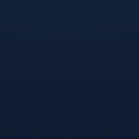
每场比赛都充满了悬念和戏剧性球迷们对即将上演的决赛充
满期待，同时也对。
13、求欧冠八分之一决赛各场比赛具体时间！2011年2月16
日，周三，欧冠八分之一决赛即将展开激烈角逐首日比赛，
多支球队将迎接挑战，为晋级八强而奋力一搏赛前，球迷们
翘首以盼，期待见证精彩对决比赛将从当天下午4。
14、同时也符合欧洲足球商业运作的实际情况即将到来的5
月30日和6月2日，英超的热刺与利物浦，以及切尔西与阿
森纳，将在万达大都会和巴库奥林匹克体育场上演欧冠和欧
联的冠军争夺战无论是希望热刺与利物浦实现梦想，还是期
待切尔西与阿森纳的对决，这一系列赛事无疑将为球迷带来
无尽的激情与期待。
15、在新的制度下，欧冠决赛更加精彩时髦，赛制也更加能
够让球迷和媒体期待10 欧冠决赛不仅是全球最激烈的足球
比赛之一，几回合分胜负的规则也增添了比赛的期待悬念和
不确定性每年的欧冠决赛夜晚，全世界的球迷都会聚集在电
视机前，共同见证这场足球盛宴。