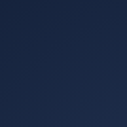
照片书是一个新项目，整体竞争小
目前微商遍地都是化妆品、护肤品、内衣、面膜
人太多，比较杂乱。整个微商界并没有一款像照片
独特性，另外加盟只需要百十元，门槛低，利润大
年轻人都有需求，市场需求空间大，由于照片书
游纪念册、宝宝成长记录、情侣纪念册等。这相比
照片书的形式来记录美好时光。如果你有不明白的
适合年轻人创业项目：生态旅游农业园，都市人
开办生态旅游农业园一是要选好地方。这直接决定
其次环境要好，最好是依山傍水处;另外，田地的土
五六分地，搭上几个简易的塑料大棚，一半种上鲜
灌、翻地、除草、收获的滋味。再用五六分地挖一