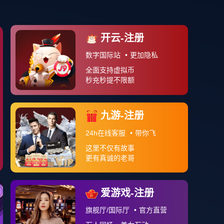
热门文章
TOP ARTICLES
1
开云体育-关于阿森纳剽悍前行战败败，留给敌方摆脱空间的
2
开云官网-福建骏豪队实现反弹，赢下比赛的简单介绍
3
开云体育中国-包含赫塔菲主场告捷，抢占首位防守优势的词
4
开云平台-关于里昂客场战平里尔，保持不败的信息
5
开云体育官方网站-切尔西客场获胜，雄踞积分榜首位
6
开云体育入口-关于英格兰女足国家队备战世界杯预选赛的信
7
开云体育官方网站-深度解读：尤文图斯世俱杯战术演练的简