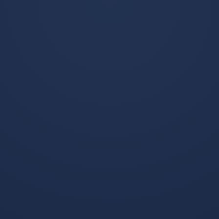
大、普及面不广的难题。而经绿色工艺配方后的洗涤剂的化学
体也无害，是一项利国利民的绿色环保工艺。绿色干洗店只需一
0元即可。洗涤原料200元当地商店均可购得，配方简单易学，配好
绿色干洗工艺配制的洗涤液中，按上洗衣机轻柔档，几分钟即可
，翻新、清洗一件皮衣成本1-2元，收50-80元，日收活在50
务、水电、房租等费用，年利可达8万元以上。
人都开始对于生活的要求越高，享受度也跟着增强了，但是在
这里发现商机，尽管网购等开始火热，但是你发现了在这背后隐
一种追求，所以开一家懒人用品店一定会有不错的收入。