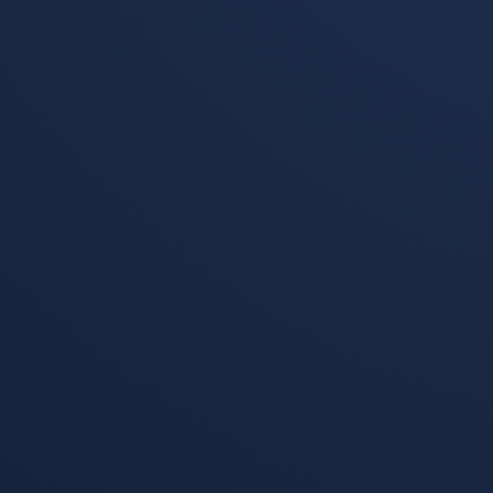
适合年轻人低成本创业项目：鲜花店
开鲜花店有许多优点，一是投资小，在市场上租
持正常的进出货，初期投入一般三四万元即可二是
会积压商品三是符合消费趋势，鲜花消费与人们生
断提升，鲜花市场也会越来越大。
适合年轻人低成本创业项目：小型跑马场
跑马场面积大约需一二十亩左右，附近必须带有
求，花2000-3000元就可以买到一匹驯服的马
乘具。这几项，总共还用不了2万元，其中1万元左右用
你就可以买上4-5匹马并将它们运回南方了。在买
帮着挑选马匹，以保证马的质量，然后聘请他到你
担心，南方盛产的稻草、玉米，再加上一些苜蓿、
跑马的收费可定在每跑1圈5元，节假日8元，学生