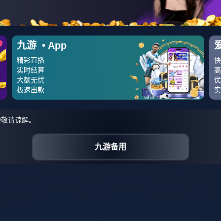
、风险小、无技术难度等特点。奶茶铺的门面一般10至15平
的设备只要一台冰柜、封口机、沙冰机和净水器，人员配置上只要聘
。一杯奶茶的成本约1元左右，价格约3至5元/杯，利润率相当
起来
0万元，一般位置较佳的店面租金约20万元/年，进货费控制在10
单一的化妆品，如佰草集等，可避免自己寻找进货渠道、进设备
去广州、深圳等地寻找货源，先向供货方说明情况，每种产品先
常用品可多进些，如润肤、洁肤等基本保养品，而磨砂去死皮霜等
要设备，如导入仪、离子喷雾器、美容床及热水器等也需配置，