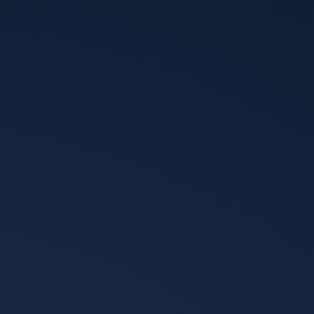
开云官网-潘帕斯之蓝淹没桑巴
之黄，卢卡库的刀，刺穿了南
美最后的体面
2026-08-09
阅读(6)
开云体育官网-撕裂桑巴防线，
范戴克铸就钢铁长城—斯洛伐
克如何用流动的攻防导演2026
世界杯最大冷门
2026-08-09
阅读(5)
开云体育中国-极光与沙漠的碰
撞，阿方索·戴维斯用11.2秒的
闪电，为2026世界杯揭幕战写
下唯一的注脚
2026-08-08
阅读(8)
开云体育-蓝白陨落夜，红焰燃
起时，2026世界杯D组，智利
以默契之刃刺穿阿根廷，哈兰
德独舞成最强注脚
2026-08-08
阅读(7)