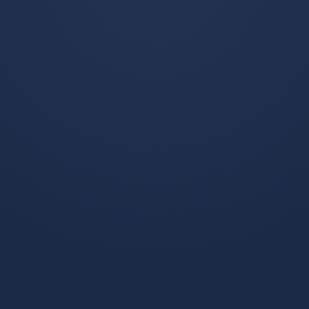
加时赛第108分钟,决定历史的时刻到来：奥地利获得前场任
意球，马龙站在球前，深呼吸，助跑——踢出的却是一记轻
巧的贴地斩，球从人墙脚下穿过，钻入死角，3:2！整个动
作冷静得可怕，仿佛他面对的不是十万人的呐喊，而是乒乓
球台对面的一颗赛点。
第四章：传奇背后的逻辑
赛后技术统计显示：马龙跑动距离16.2公里全场第一，7次
成功过人，3次关键传球，2个进球1次助攻，但数据无法解
释的是——
一个顶级乒乓球运动员，如何能在足球场上主导
比赛？
奥地利主帅在新闻发布会上揭秘：“马龙的空间感知能力是
跨维度的，乒乓球训练让他对旋转、角度和时机有超常理