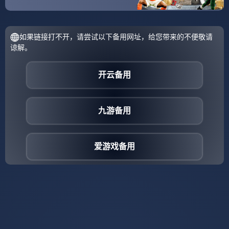
的轮对轮较量中，他5次交锋全部胜出，展示了红牛赛车在
跟车状态下仍能保持下压力的独特优势。
团队价值
：佩雷兹的火热状态不仅为自己赢得了更多车队资
源支持，更重要的是为红牛的车队指令提供了灵活性，当维
斯塔潘遇到问题时，佩雷兹已多次证明自己有能力扛起为车
队夺冠的重任。