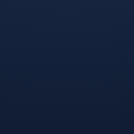
时间最少，这可能会给迈凯伦等车队追赶的机会。
佩雷兹的持续威胁
：如果佩雷兹能保持当前状态，他甚至可
能挑战维斯塔潘的车队主导地位，这种内部竞争虽然有利于
车队获取更多积分，但也可能引发团队动态的微妙变化。
迈凯伦的反弹潜力
：迈凯伦拥有雄厚的工厂基础和天才车手
诺里斯，夏季升级如果方向正确，他们仍有可能重返领奖台
竞争行列，尽管挑战红牛的王座似乎为时过早。
新时代的开启
红牛对迈凯伦的碾压,不仅仅是本赛季的暂时现象，它标志
着F1进入了一个新的技术统治周期，而佩雷兹的状态火
热，则为这个周期增添了更多戏剧性和不确定性，在F1这
项精密如钟表运动的竞技中，红牛车队似乎已经掌握了时间
的齿轮，而其他车队，包括曾经的巨人迈凯伦，只能在他们
的尾流中寻找突破的机会。
唯一可以确定的是,当红牛赛车在赛道上划出那道完美的弧