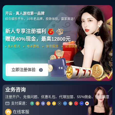
2026年6月
开云下载-逆转之夜，2026世界杯舞台
上，西班牙用翻盘击败哥伦比亚，B费光
芒照亮强强对话
开云体育APP下载-蓝色泪崩之夜，当枫
叶旗在卡塔尔上空飘扬，卢卡库的致命一
击改写世界杯剧本
开云体育登录-2026，当右路天尊告别右
路，阿诺德的孤岛博弈与比利时黄金一代
的最后一课
开云官网-这是一篇为您定制的文章，主
题紧扣唯一性，强调在特定情景下（202
6世界杯H组、比利时vs葡萄牙、梅西临
场调整）发生的不可复制的历史时刻