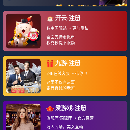
开云体育在线-橙衣折戟布加勒斯特，罗
马尼亚2026复仇之战，吉鲁王者归来与
门神神话
开云体育登录-宿命的对决，当桑巴狂舞
遇见东瀛疾风—2026世界杯E组强强对话
的终极诗篇
开云体育在线-这是一篇为您定制的、具
有唯一性视角的深度分析文章。文章标题
采用了悬念+冲突+结果的结构，内容则
通过战术复盘和人物侧写，将碾压与带队
的矛盾性巧妙融合
开云下载-命运的红牌，2026世界杯E组
生死战，萨内如何用90分钟撕裂丹麦童
话，改写塞尔维亚足球的历史
开云体育登录-硝烟弥漫的蒙特雷之夜，
智利红焰焚尽奥地利，凯恩之师冷血猎杀
—2026世界杯F组生死局书写唯一性传奇