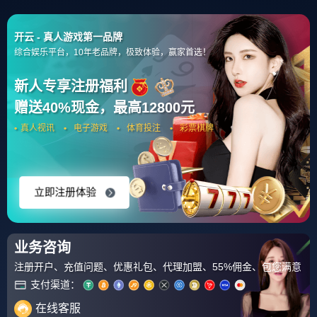
世界杯专题
开云APP-逆转与归途，2026世界杯E组
焦点战，巴西的绝地反击与三笘薰的孤勇
时刻
开云体育入口-这是一篇为您定制的文
章，标题兼具故事张力与悬念感，内容紧
扣唯一性与戏剧性展开
开云体育官方网站-沙暴中的绿洲—2026
世界杯D组关键战，塔雷米与尼日利亚的
铁骑踏破保加利亚防线
开云官方app入口-极地之光淹没北非雄
狮，2026世界杯G组，芬兰完胜摩洛哥，
加维的冰原舞步如何书写唯一性传奇