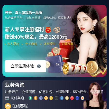
世界杯专题
开云官方app入口-赛道传奇，法拉利完
胜梅赛德斯，诺里斯刷新单圈纪录
开云官方app入口-巴黎力克日本，苏亚
雷斯扛起全队的背后故事
开云体育在线-横扫与点燃，石宇奇率泰
国队创造历史，印尼队黯然失色
开云体育登录-赛道霸权，红牛车队全面
碾压迈凯伦，佩雷兹状态火热再掀风云