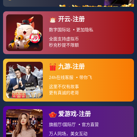
开云体育官网-双线奇迹，乌克兰横扫勒
沃库森创历史，阿什拉夫刷新纪录铸传奇
开云体育app-赛道风云，拉塞尔点燃赛
场，索伯轻取阿斯顿马丁
开云体育官网-法网翻盘铸就戴维斯杯传
奇，西西帕斯刷新纪录诠释网坛唯一性
开云体育APP下载-从蒙特卡洛到都灵，
阿尔卡拉斯如何用关键制胜完成年终总决
赛的降维碾压
开云体育在线-逆转的史诗，从拉沃尔杯
到戴维斯杯，德约科维奇带队书写网坛新
传奇